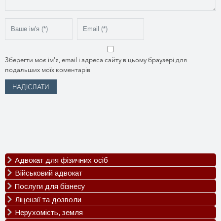
Зберегти моє ім'я, email і адреса сайту в цьому браузері для
подальших моїх коментарів
Адвокат для фізичних осіб
Військовий адвокат
Сімейні спори
Спадкові спори
Послуги для бізнесу
Оскарження ВЛК
Трудові спори
Відстрочка від мобілізації
Ліцензії та дозволи
Реєстрація ТОВ
ДТП
Виплати за поранення
Реєстрація ФОП
Нерухомість, земля
Ліцензія на пальне