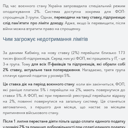
Під час воєнного стану Україна запровадила спеціальний режим
оподаткування 2%. Система доступна зокрема для ФОП-
спрощенців 3 групи. Однак,
переходячи на таку ставку, підприємцю
слід пам’ятати про ліміти доходу
. Адже, якщо їх перевищити, після
війни можна втратити право на спрощенку.
Чим загрожує недотримання лімітів
За даними Кабміну, на нову ставку (2%) перейшли близько 173
тисяч фізосіб-підприємців. Серед них усі ФОП, які працюють у IT, – це
3-я група. Тому
для всіх IT-фахівців та підприємців, які обрали собі
2% ставку, актуальне таке попередження
. Нагадаємо, третя група
сплачує єдиний податок у розмірі 5%.
Ця ставка діє на період воєнного стану
: коли він закінчиться, ФОП,
які раніше платили 5% і перейшли на 2%, мають повернутися до
ставки 5%. А ФОП, які при первинній реєстрації перейшли відразу
на 2%, повинні повернутися на загальну систему. Це станеться
автоматично, з першого дня місяця, що настає за місяцем
припинення військового стану.
Після 1 липня перестане діяти пільга щодо сплати єдиного податку
у розмірі 2% та принцип добровільності при сплаті єдиного податку