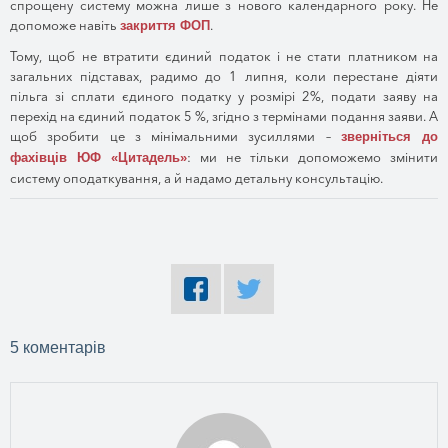
спрощену систему можна лише з нового календарного року. Не
допоможе навіть
.
закриття ФОП
Тому, щоб не втратити єдиний податок і не стати платником на
загальних підставах, радимо до 1 липня, коли перестане діяти
пільга зі сплати єдиного податку у розмірі 2%, подати заяву на
перехід на єдиний податок 5 %, згідно з термінами подання заяви. А
щоб зробити це з мінімальними зусиллями –
зверніться до
: ми не тільки допоможемо змінити
фахівців ЮФ «Цитадель»
систему оподаткування, а й надамо детальну консультацію.
5 коментарів