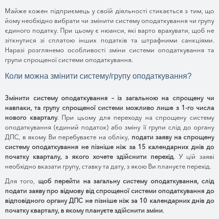
Майже кожен підприємець у своїй діяльності стикається з тим, що
йому необхідно вибрати чи змінити систему оподаткування чи групу
єдиного податку. При цьому є нюанси, які варто врахувати, щоб не
зіткнутися зі сплатою інших податків та штрафними санкціями.
Наразі розглянемо особливості зміни системи оподаткування та
групи спрощеної системи оподаткування.
Коли можна змінити систему/групу оподаткування?
Змінити систему оподаткування – із загальною на спрощену чи
навпаки, та групу спрощеної системи можливо лише з 1-го числа
нового кварталу
. При цьому для переходу на спрощену систему
оподаткування (єдиний податок) або зміну її групи слід до органу
ДПС, в якому Ви перебуваєте на обліку,
подати заяву на спрощену
систему оподаткування не пізніше ніж за 15 календарних днів до
початку кварталу, з якого хочете здійснити перехід
. У цій заяві
необхідно вказати групу, ставку та дату, з якою Ви плануєте перехід.
Для того,
щоб перейти на загальну систему оподаткування, слід
подати заяву про відмову від спрощеної системи оподаткування до
відповідного органу ДПС не пізніше ніж за 10 календарних днів до
початку кварталу, в якому плануєте здійснити зміни
.