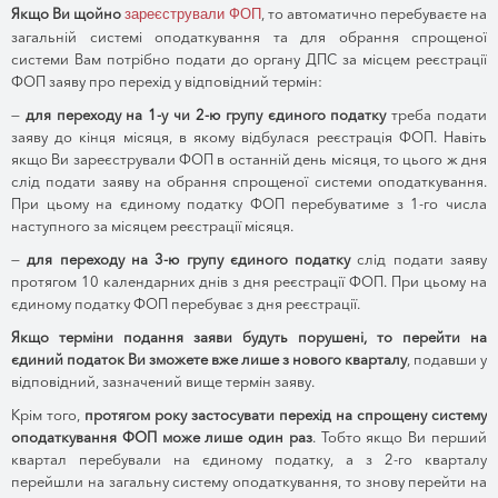
Якщо Ви щойно
, то автоматично перебуваєте на
зареєстрували ФОП
загальній системі оподаткування та для обрання спрощеної
системи Вам потрібно подати до органу ДПС за місцем реєстрації
ФОП заяву про перехід у відповідний термін:
—
для переходу на 1-у чи 2-ю групу єдиного податку
треба подати
заяву до кінця місяця, в якому відбулася реєстрація ФОП. Навіть
якщо Ви зареєстрували ФОП в останній день місяця, то цього ж дня
слід подати заяву на обрання спрощеної системи оподаткування.
При цьому на єдиному податку ФОП перебуватиме з 1-го числа
наступного за місяцем реєстрації місяця.
—
для переходу на 3-ю групу єдиного податку
слід подати заяву
протягом 10 календарних днів з дня реєстрації ФОП. При цьому на
єдиному податку ФОП перебуває з дня реєстрації.
Якщо терміни подання заяви будуть порушені, то перейти на
єдиний податок Ви зможете вже лише з нового кварталу
, подавши у
відповідний, зазначений вище термін заяву.
Крім того,
протягом року застосувати перехід на спрощену систему
оподаткування ФОП може лише один раз
. Тобто якщо Ви перший
квартал перебували на єдиному податку, а з 2-го кварталу
перейшли на загальну систему оподаткування, то знову перейти на