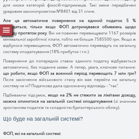
для низки категорій фізосіб-підприємців. Такі зміни передбачені
урядовим законопроектом №8401 від 31 січня.
Але це автоматичне повернення на єдиний податок 5 %
відбудеться, тільки якщо ФОП дотримувався обмежень щодо
доходу протягом року
. Він не повинен перевищувати 1167 розмірів
мінімальної заробітної плати, тобто не більше 7585500 грн. Якщо ж
відбулося перевищення, ФОП автоматично переведуть на загальну
систему оподаткування (18% прибуток і т.п.).
Повернення до попередніх ставок єдиного податку відбувається
автоматично, без подання заяви. А тепер, увага, ключове питання:
що робити, якщо ФОП за воєнний період перевищить 7 млн грн?
Після закінчення військового стану він має перейти на загальну
систему чи ні? Податкова дала однозначну відповідь – “так”.
Підбиваючи підсумок,
якщо на 2% не стежити за лімітами доходу,
можна опинитися на загальній системі оподаткування
(зі значним
зростанням податків та складністю бухгалтерського обліку).
Що буде на загальній системі?
ФОП, які на загальній системі
: