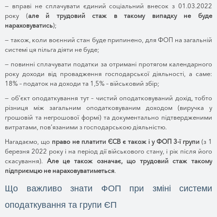
—
вправі не сплачувати єдиний соціальний внесок з 01.03.2022
року (
але й трудовий стаж в такому випадку не буде
нараховуватись
);
—
також, коли воєнний стан буде припинено, для ФОП на загальній
системі ця пільга діяти не буде;
—
повинні сплачувати податки за отримані протягом календарного
року доходи від провадження господарської діяльності, а саме:
18% – податок на доходи та 1,5% – військовий збір;
—
об’єкт оподаткування тут – чистий оподатковуваний дохід, тобто
різниця між загальним оподатковуваним доходом (виручка у
грошовій та негрошової формі) та документально підтвердженими
витратами, пов’язаними з господарською діяльністю.
Нагадаємо, що
право не платити ЄСВ є також і у ФОП 3-ї групи
(з 1
березня 2022 року і на період дії військового стану, і рік після його
скасування).
Але це також означає, що трудовий стаж такому
підприємцю не нараховуватиметься
.
Що важливо знати ФОП при зміні системи
оподаткування та групи ЄП