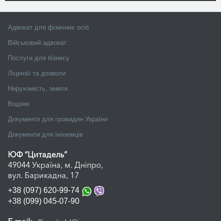
Адвокат для фізичних осіб
Військовий адвокат
Послуги для бізнесу
Ліцензії та дозволи
Нерухомість, земля
Водіям
Документи для громадян України
Документи для іноземців
ЮФ “Цитадель”
49044 Україна, м. Дніпро,
вул. Барикадна, 17
+38 (097) 620-99-74
+38 (099) 045-07-90