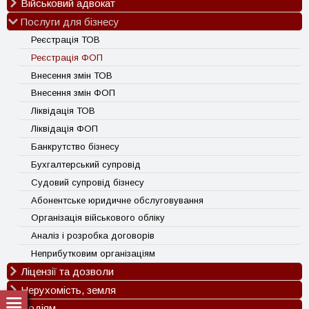
Військовий адвокат
Сімейні спори
Спадкові спори
Послуги для бізнесу
Оскарження ВЛК
Трудові спори
Відстрочка від мобілізації
Реєстрація ТОВ
ДТП
Виплати за поранення
Реєстрація ФОП
Адвокат по 130 статті
Виплати сім’ям загиблих (15 млн)
Внесення змін ТОВ
Кримінальний адвокат
Визнання безвісти зниклим / загиблим
Внесення змін ФОП
Нерухомість та земельні спори
СЗЧ
Ліквідація ТОВ
Спори з банками та держорганами
Оскарження штрафів ТЦК
Ліквідація ФОП
Банкрутство фізичних осіб
Встановлення факту проживання однією сім’єю
Банкрутство бізнесу
Встановлення факту смерті на окупованій території
Бухгалтерський супровід
Перерахунок пенсії військовим
Судовий супровід бізнесу
Абонентське юридичне обслуговування
Організація військового обліку
Аналіз і розробка договорів
Неприбутковим організаціям
Ліцензії та дозволи
Нерухомість, земля
Ліцензія на пальне
Ліцензія на перевезення
Водіям
Приватизація нерухомості