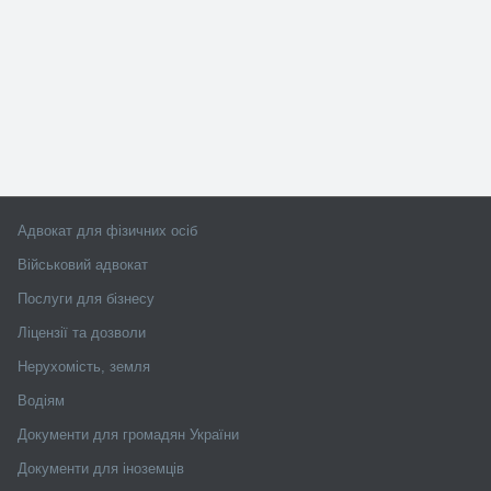
Адвокат для фізичних осіб
Військовий адвокат
Послуги для бізнесу
Ліцензії та дозволи
Нерухомість, земля
Водіям
Документи для громадян України
Документи для іноземців