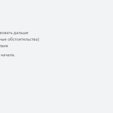
твовать дальше
ные обстоятельства)
твия
 начала.