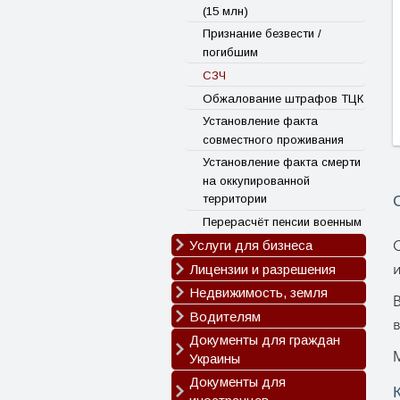
(15 млн)
Уголовный адвокат
Признание безвести /
Недвижимость и земельные
погибшим
споры
СЗЧ
Споры с банками и
госорганами
Обжалование штрафов ТЦК
Банкротство физических
Установление факта
лиц
совместного проживания
Установление факта смерти
на оккупированной
территории
Перерасчёт пенсии военным
Услуги для бизнеса
и
Лицензии и разрешения
Регистрация ООО
Регистрация ФЛП
Недвижимость, земля
Лицензия на топливо
Внесение изменений ООО
Лицензия на перевозки
Водителям
Приватизация недвижимости
Внесение изменений ФЛП
Лицензия на розничную
Сопровождение сделок с
Документы для граждан
Чип-карта водителя
торговлю алкоголем
недвижимостью
Украины
Ликвидация ООО
Код 95
Лицензия на розничную
Приватизация земли,
Документы для
Оформление и
Ликвидация ФЛП
торговлю табаком
кадастровый номер
восстановление документов