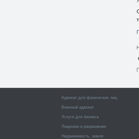
т
Н
О
Адвокат для физических лиц
Военный адвокат
Услуги для бизнеса
Лицензии и разрешения
Недвижимость, земля