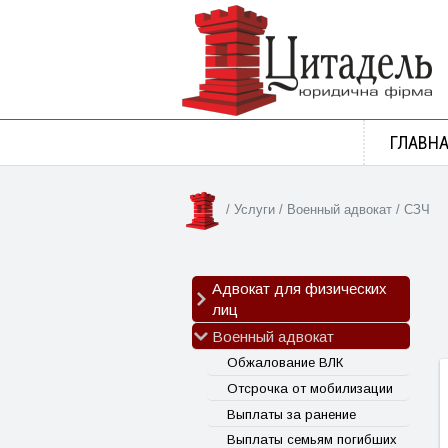
ГЛАВН
/
Услуги
/
Военный адвокат
/
СЗЧ
Адвокат для физических
лиц
Военный адвокат
Семейные споры
Наследственные споры
Обжалование ВЛК
Трудовые споры
Отсрочка от мобилизации
ДТП
Выплаты за ранение
Адвокат по статье 130
Выплаты семьям погибших