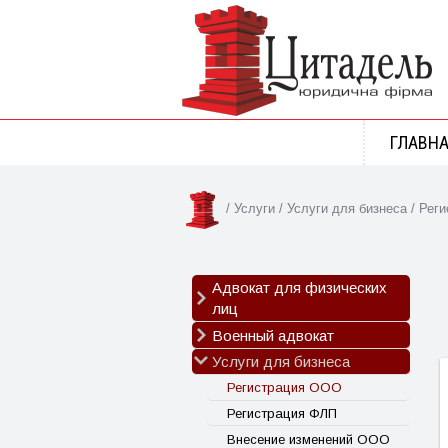
ГЛАВН
/
Услуги
/
Услуги для бизнеса
/
Реги
Адвокат для физических
лиц
Военный адвокат
Семейные споры
Наследственные споры
Услуги для бизнеса
Обжалование ВЛК
Трудовые споры
Отсрочка от мобилизации
Регистрация ООО
ДТП
Выплаты за ранение
Регистрация ФЛП
Адвокат по статье 130
Выплаты семьям погибших
Внесение изменений ООО