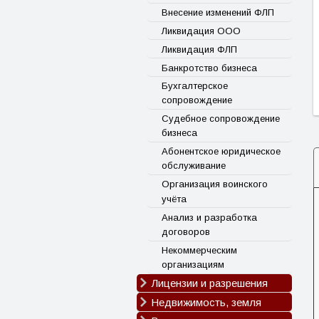
(15 млн)
Уголовный адвокат
Внесение изменений ФЛП
Признание безвести /
Недвижимость и земельные
Ликвидация ООО
погибшим
споры
Ликвидация ФЛП
СЗЧ
Споры с банками и
Банкротство бизнеса
госорганами
Обжалование штрафов ТЦК
Бухгалтерское
Банкротство физических
Установление факта
сопровождение
лиц
совместного проживания
Судебное сопровождение
Установление факта смерти
бизнеса
на оккупированной
Абонентское юридическое
территории
обслуживание
Перерасчёт пенсии военным
Организация воинского
учёта
Анализ и разработка
договоров
Некоммерческим
организациям
Лицензии и разрешения
Недвижимость, земля
Лицензия на топливо