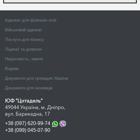
Адвокат для фізичних осіб
Військовий адвокат
Послуги для бізнесу
Ліцензії та дозволи
Нерухомість, земля
Водіям
Документи для громадян України
Документи для іноземців
ЮФ “Цитадель”
49044 Україна, м. Дніпро,
вул. Барикадна, 17
+38 (097) 620-99-74
+38 (099) 045-07-90