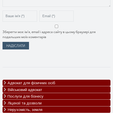
Зберегти моє ім'я, email і адреса сайту в цьому браузері для
подальших моїх коментарів
Адвокат для фізичних осіб
Військовий адвокат
Сімейні спори
Спадкові спори
Послуги для бізнесу
Оскарження ВЛК
Трудові спори
Відстрочка від мобілізації
Ліцензії та дозволи
Реєстрація ТОВ
ДТП
Виплати за поранення
Реєстрація ФОП
Нерухомість, земля
Ліцензія на пальне