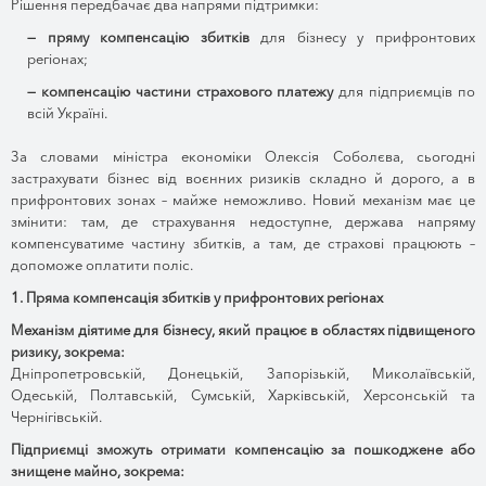
Рішення передбачає два напрями підтримки:
— пряму компенсацію збитків
для бізнесу у прифронтових
регіонах;
— компенсацію частини страхового платежу
для підприємців по
всій Україні.
За словами міністра економіки Олексія Соболєва, сьогодні
застрахувати бізнес від воєнних ризиків складно й дорого, а в
прифронтових зонах – майже неможливо. Новий механізм має це
змінити: там, де страхування недоступне, держава напряму
компенсуватиме частину збитків, а там, де страхові працюють –
допоможе оплатити поліс.
1. Пряма компенсація збитків у прифронтових регіонах
Механізм діятиме для бізнесу, який працює в областях підвищеного
ризику, зокрема:
Дніпропетровській, Донецькій, Запорізькій, Миколаївській,
Одеській, Полтавській, Сумській, Харківській, Херсонській та
Чернігівській.
Підприємці зможуть отримати компенсацію за пошкоджене або
знищене майно, зокрема: