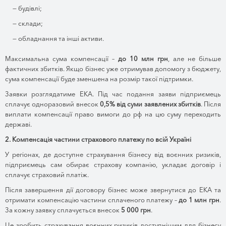
— будівлі;
— склади;
— обладнання та інші активи.
Максимальна сума компенсації –
до 10 млн грн
, але не більше
фактичних збитків. Якщо бізнес уже отримував допомогу з бюджету,
сума компенсації буде зменшена на розмір такої підтримки.
Заявки розглядатиме ЕКА. Під час подання заяви підприємець
сплачує одноразовий внесок
0,5% від суми заявлених збитків
. Після
виплати компенсації право вимоги до рф на цю суму переходить
державі.
2. Компенсація частини страхового платежу по всій Україні
У регіонах, де доступне страхування бізнесу від воєнних ризиків,
підприємець сам обирає страхову компанію, укладає договір і
сплачує страховий платіж.
Після завершення дії договору бізнес може звернутися до ЕКА та
отримати компенсацію частини сплаченого платежу –
до 1 млн грн
.
За кожну заявку сплачується внесок
5 000 грн
.
Це зробить страхування воєнних ризиків доступнішим для бізнесу