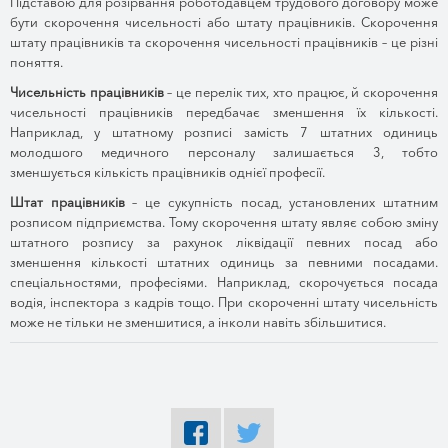
Підставою для розірвання роботодавцем трудового договору може
бути скорочення чисельності або штату працівників. Скорочення
штату працівників та скорочення чисельності працівників – це різні
поняття.
Чисельність працівників
– це перелік тих, хто працює, й скорочення
чисельності працівників передбачає зменшення їх кількості.
Наприклад, у штатному розписі замість 7 штатних одиниць
молодшого медичного персоналу залишається 3, тобто
зменшується кількість працівників однієї професії.
Штат працівників
– це сукупність посад, установлених штатним
розписом підприємства. Тому скорочення штату являє собою зміну
штатного розпису за рахунок ліквідації певних посад або
зменшення кількості штатних одиниць за певними посадами.
спеціальностями, професіями. Наприклад, скорочується посада
водія, інспектора з кадрів тощо. При скороченні штату чисельність
може не тільки не зменшитися, а інколи навіть збільшитися.