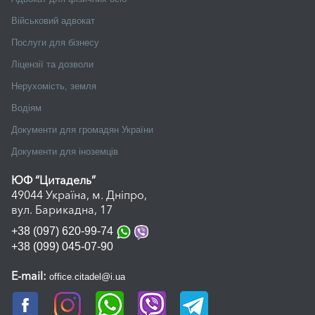
Реєстрація місця проживання для іноземців
Перерахунок пенсії військовим
Судовий супровід бізнесу
Військовий адвокат
Абонентське юридичне обслуговування
Послуги для бізнесу
Організація військового обліку
Ліцензії та дозволи
Аналіз і розробка договорів
Нерухомість, земля
Неприбутковим організаціям
Водіям
Документи для громадян України
Документи для іноземців
ЮФ “Цитадель”
49044 Україна, м. Дніпро,
вул. Барикадна, 17
+38 (097) 620-99-74
+38 (099) 045-07-90
E-mail:
office.citadel@i.ua