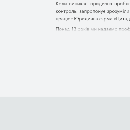
Коли виникає юридична проблем
контроль, запропонує зрозуміли
працює Юридична фірма «Цитад
Понад 13 років ми надаємо проф
супроводили тисячі юридичних 
найцінніше – свої права, інтереси
Наш офіс знаходиться у Дніпрі, 
ефективні правові рішення у пит
права, забезпечуючи повний юри
Ми переконані, що якісна юриди
необхідних документів, надаєм
установами та в судах, а також
Для більшості наших клієнтів ус
вирішення, чесно оцінюємо пер
відбувається, які наступні крок