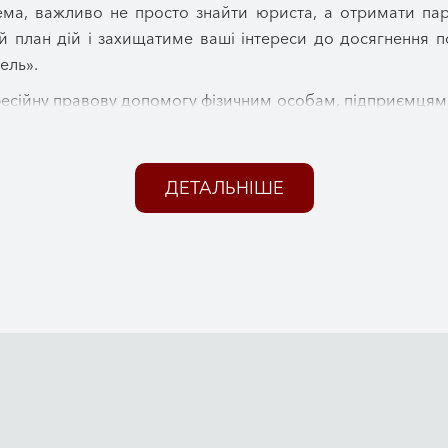
а, важливо не просто знайти юриста, а отримати парт
й план дій і захищатиме ваші інтереси до досягнення п
ель».
есійну правову допомогу фізичним особам, підприємцям та
питань різної складності, здобувши репутацію надій
 та майбутнє.
ДЕТАЛЬНІШЕ
однак ми працюємо з клієнтами з усієї України та з-за к
аннях сімейного, військового, міграційного, корпоративн
дичний супровід на кожному етапі.
чна допомога має позбавляти клієнта зайвих турбот. Саме
о детальні консультації, представляємо інтереси клієн
 супроводжуємо юридичні процедури від першого зверненн
е починається з консультації. Ми уважно аналізуємо ситу
спективи справи та пропонуємо оптимальний алгоритм д
и необхідно зробити та на який результат можна розрахову