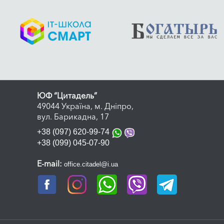
нізовуємо роботу максимально зручно: більшість питань
до офісу зводимо до мінімуму. Наше завдання – зроби
 і зрозумілим, щоб ви могли зосередитися на власн
ЮФ “Цитадель”
49044 Україна, м. Дніпро,
вул. Барикадна, 17
+38 (097) 620-99-74
+38 (099) 045-07-90
E-mail:
office.citadel@i.ua