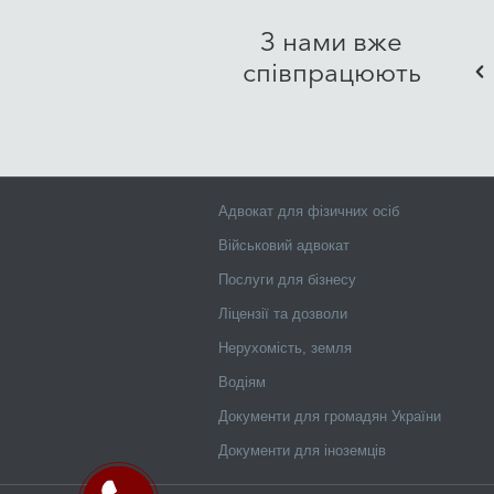
Ми цінуємо ваш час, тому орга
кількість особистих візитів 
З нами вже
допомоги простим, комфортним
співпрацюють
питання професіоналам.
Адвокат для фізичних осіб
Військовий адвокат
Послуги для бізнесу
Ліцензії та дозволи
Нерухомість, земля
Водіям
Документи для громадян України
Документи для іноземців
ПЕРЕДЗВОНІТЬ