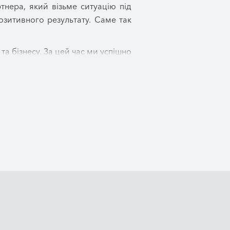
нера, який візьме ситуацію під
озитивного результату. Саме так
 бізнесу. За цей час ми успішно
ного партнера, якому довіряють
ордону. Ми допомагаємо знаходити
ого, спадкового та інших галузей
 тому беремо на себе підготовку
тів перед державними органами,
я до їх успішного завершення.
ацію, пояснюємо можливі варіанти
ій. Ви завжди розумітимете, що
вати.