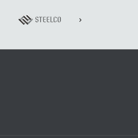
 можна вирішити дистанційно, а
ти процес отримання юридичної
их справах, довіривши правові