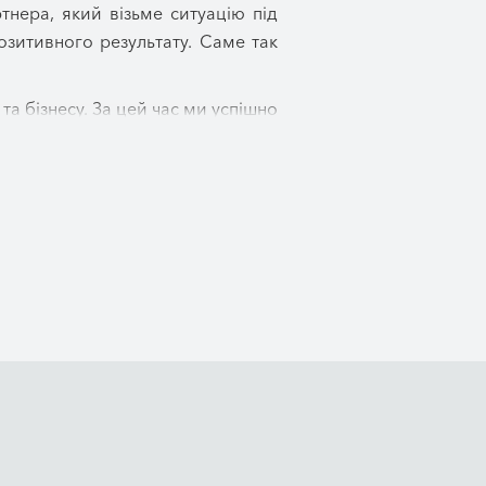
нера, який візьме ситуацію під
озитивного результату. Саме так
 бізнесу. За цей час ми успішно
ного партнера, якому довіряють
ордону. Ми допомагаємо знаходити
ого, спадкового та інших галузей
 тому беремо на себе підготовку
тів перед державними органами,
я до їх успішного завершення.
ацію, пояснюємо можливі варіанти
ій. Ви завжди розумітимете, що
вати.