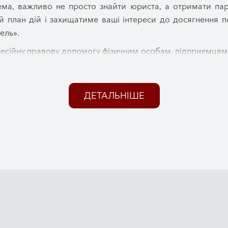
а, важливо не просто знайти юриста, а отримати парт
й план дій і захищатиме ваші інтереси до досягнення п
ель».
есійну правову допомогу фізичним особам, підприємцям та
питань різної складності, здобувши репутацію надій
 та майбутнє.
ДЕТАЛЬНІШЕ
однак ми працюємо з клієнтами з усієї України та з-за к
аннях сімейного, військового, міграційного, корпоративн
дичний супровід на кожному етапі.
чна допомога має позбавляти клієнта зайвих турбот. Саме
о детальні консультації, представляємо інтереси клієн
 супроводжуємо юридичні процедури від першого зверненн
е починається з консультації. Ми уважно аналізуємо ситу
спективи справи та пропонуємо оптимальний алгоритм д
и необхідно зробити та на який результат можна розрахову