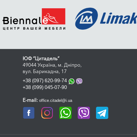
нізовуємо роботу максимально зручно: більшість питань
до офісу зводимо до мінімуму. Наше завдання – зроби
 і зрозумілим, щоб ви могли зосередитися на власн
ЮФ “Цитадель”
49044 Україна, м. Дніпро,
вул. Барикадна, 17
+38 (097) 620-99-74
+38 (099) 045-07-90
E-mail:
office.citadel@i.ua