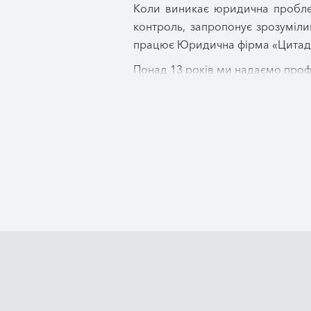
Коли виникає юридична проблем
контроль, запропонує зрозуміли
працює Юридична фірма «Цитад
Понад 13 років ми надаємо проф
супроводили тисячі юридичних 
найцінніше – свої права, інтереси
Наш офіс знаходиться у Дніпрі, 
ефективні правові рішення у пит
права, забезпечуючи повний юри
Ми переконані, що якісна юриди
необхідних документів, надаєм
установами та в судах, а також
Для більшості наших клієнтів ус
вирішення, чесно оцінюємо пер
відбувається, які наступні крок