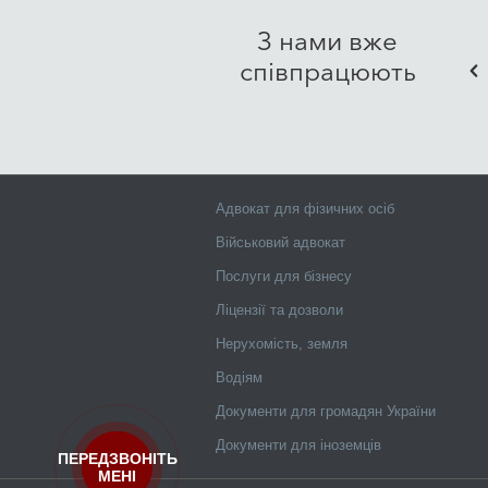
Ми цінуємо ваш час, тому орга
кількість особистих візитів 
З нами вже
допомоги простим, комфортним
співпрацюють
питання професіоналам.
Адвокат для фізичних осіб
Військовий адвокат
Послуги для бізнесу
Ліцензії та дозволи
Нерухомість, земля
Водіям
Документи для громадян України
Документи для іноземців
ПЕРЕДЗВОНІТЬ
МЕНІ