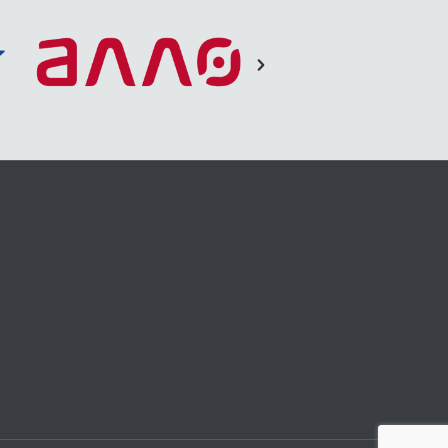
 можна вирішити дистанційно, а
ти процес отримання юридичної
их справах, довіривши правові