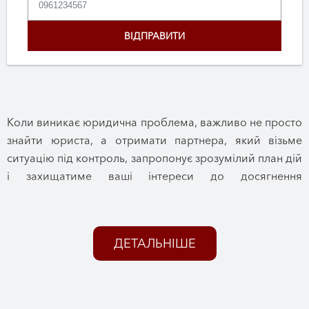
Коли виникає юридична проблема, важливо не просто
знайти юриста, а отримати партнера, який візьме
ситуацію під контроль, запропонує зрозумілий план дій
і захищатиме ваші інтереси до досягнення
позитивного результату. Саме так працює Юридична
фірма «Цитадель».
Понад 13 років ми надаємо професійну правову
ДЕТАЛЬНІШЕ
допомогу фізичним особам, підприємцям та бізнесу.
За цей час ми успішно супроводили тисячі юридичних
питань різної складності, здобувши репутацію
надійного партнера, якому довіряють найцінніше – свої