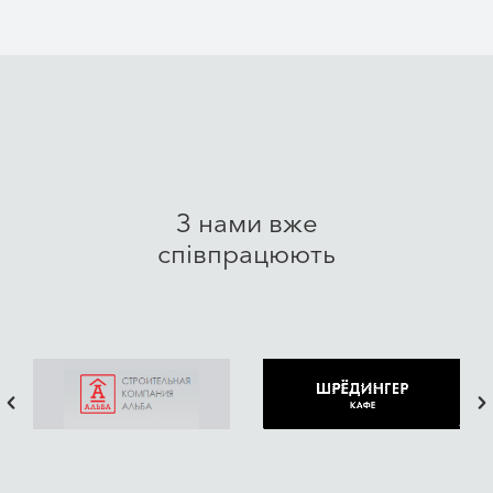
права, інтереси та майбутнє.
Наш офіс знаходиться у Дніпрі, однак ми працюємо з
клієнтами з усієї України та з-за кордону. Ми
допомагаємо знаходити ефективні правові рішення у
питаннях сімейного, військового, міграційного,
корпоративного, спадкового та інших галузей права,
забезпечуючи повний юридичний супровід на
З нами вже
кожному етапі.
співпрацюють
Ми переконані, що якісна юридична допомога має
позбавляти клієнта зайвих турбот. Саме тому беремо
на себе підготовку необхідних документів, надаємо
детальні консультації, представляємо інтереси клієнтів
перед державними органами, установами та в судах, а
також супроводжуємо юридичні процедури від
першого звернення до їх успішного завершення.
Для більшості наших клієнтів усе починається з