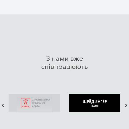
права, інтереси та майбутнє.
Наш офіс знаходиться у Дніпрі, однак ми працюємо з
клієнтами з усієї України та з-за кордону. Ми
допомагаємо знаходити ефективні правові рішення у
питаннях сімейного, військового, міграційного,
корпоративного, спадкового та інших галузей права,
забезпечуючи повний юридичний супровід на
З нами вже
кожному етапі.
співпрацюють
Ми переконані, що якісна юридична допомога має
позбавляти клієнта зайвих турбот. Саме тому беремо
на себе підготовку необхідних документів, надаємо
детальні консультації, представляємо інтереси клієнтів
перед державними органами, установами та в судах, а
також супроводжуємо юридичні процедури від
першого звернення до їх успішного завершення.
Для більшості наших клієнтів усе починається з