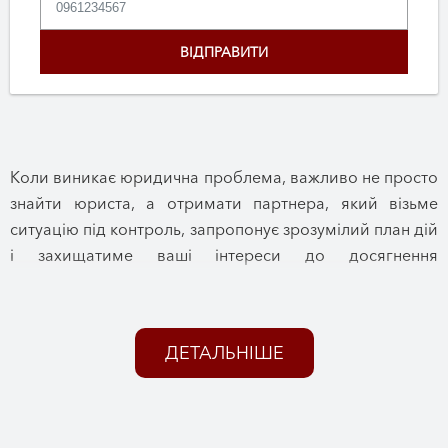
Коли виникає юридична проблема, важливо не просто
знайти юриста, а отримати партнера, який візьме
ситуацію під контроль, запропонує зрозумілий план дій
і захищатиме ваші інтереси до досягнення
позитивного результату. Саме так працює Юридична
фірма «Цитадель».
Понад 13 років ми надаємо професійну правову
ДЕТАЛЬНІШЕ
допомогу фізичним особам, підприємцям та бізнесу.
За цей час ми успішно супроводили тисячі юридичних
питань різної складності, здобувши репутацію
надійного партнера, якому довіряють найцінніше – свої