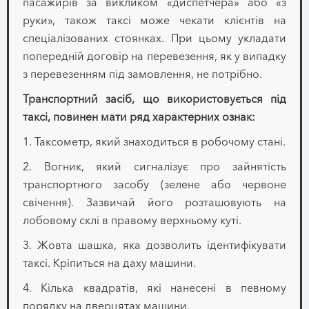
пасажирів за викликом «диспетчера» або «з
руки», також таксі може чекати клієнтів на
спеціалізованих стоянках. При цьому укладати
попередній договір на перевезення, як у випадку
з перевезенням під замовлення, не потрібно.
Транспортний засіб, що використовується під
таксі, повинен мати ряд характерних ознак:
1. Таксометр, який знаходиться в робочому стані.
2. Вогник, який сигналізує про зайнятість
транспортного засобу (зелене або червоне
свічення). Зазвичай його розташовують на
лобовому склі в правому верхньому куті.
3. Жовта шашка, яка дозволить ідентифікувати
таксі. Кріпиться на даху машини.
4. Кілька квадратів, які нанесені в певному
порядку на дверцятах машини.