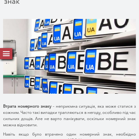
знак
Втрата номерного знаку
– неприємна ситуація, яка може статися з
кожним. Часто такі випадки трапляються в негоду, особливо під час
сильних дощів. Але не варто панікувати, оскільки номерний знак
можна відновити.
Навіть якщо було втрачено один номерний знак, необхідно