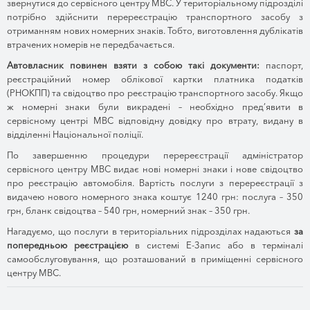
звернутися до сервісного центру МВС. У територіальному підрозділі
потрібно здійснити перереєстрацію транспортного засобу з
отриманням нових номерних знаків. Тобто, виготовлення дублікатів
втрачених номерів не передбачається.
Автовласник повинен взяти з собою такі документи:
паспорт,
реєстраційний номер облікової картки платника податків
(РНОКПП) та свідоцтво про реєстрацію транспортного засобу. Якщо
ж номерні знаки були викрадені – необхідно пред’явити в
сервісному центрі МВС відповідну довідку про втрату, видану в
відділенні Національної поліції.
По завершенню процедури перереєстрації адміністратор
сервісного центру МВС видає нові номерні знаки і нове свідоцтво
про реєстрацію автомобіля. Вартість послуги з перереєстрації з
видачею нового номерного знака коштує 1240 грн: послуга – 350
грн, бланк свідоцтва – 540 грн, номерний знак – 350 грн.
Нагадуємо, що послуги в територіальних підрозділах надаються
за
попередньою реєстрацією
в системі Е-Запис або в терміналі
самообслуговування, що розташований в приміщенні сервісного
центру МВС.